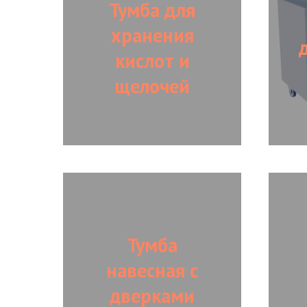
Тумба для
хранения
кислот и
щелочей
Тумба
навесная с
дверками