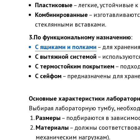
Пластиковые
– легкие, устойчивые 
Комбинированные
– изготавливаютс
стеклянными вставками.
3.По функциональному назначению
:
С ящиками и полками
– для хранения
С вытяжной системой
– используютс
С термостойким покрытием
– подход
С сейфом
– предназначены для хран
Основные характеристики лаборатор
Выбирая лабораторную тумбу, необхо
Размеры
– подбираются в зависимос
Материалы
– должны соответствова
механическим нагрузкам).