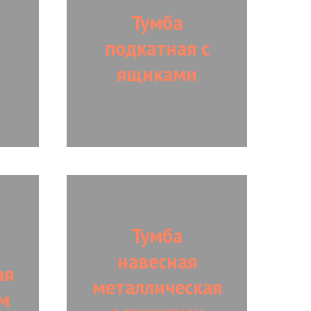
Тумба
подкатная с
ящиками
Тумба
навесная
ая
металлическая
м