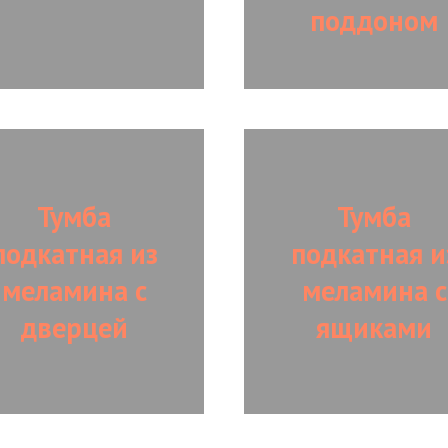
поддоном
Тумба
Тумба
подкатная из
подкатная и
меламина с
меламина с
дверцей
ящиками