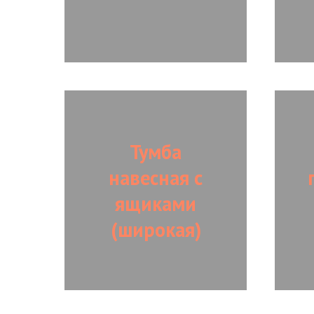
Тумба
навесная с
ящиками
(широкая)