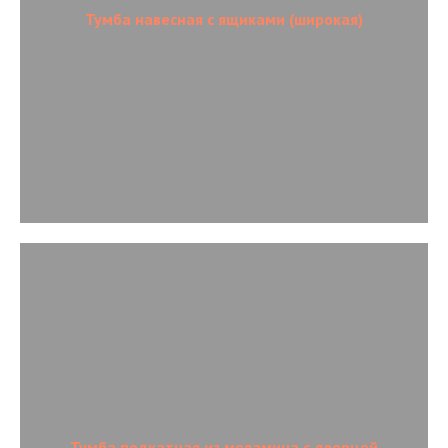
Тумба навесная с ящиками (широкая)
Тумба подкатная из меламина с дверцей